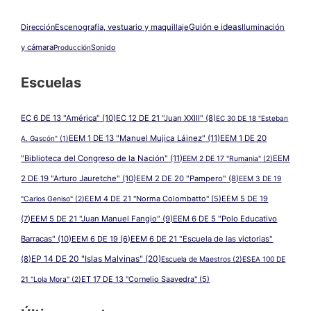
Guión e ideas
Dirección
Escenografía, vestuario y maquillaje
Iluminación
y cámara
Producción
Sonido
Escuelas
EC 6 DE 13 "América"
(10)
EC 12 DE 21 "Juan XXIII"
(8)
EC 30 DE 18 "Esteban
EEM 1 DE 13 "Manuel Mujica Láinez"
(11)
EEM 1 DE 20
A. Gascón"
(1)
"Biblioteca del Congreso de la Nación"
(11)
EEM
EEM 2 DE 17 "Rumania"
(2)
2 DE 19 "Arturo Jauretche"
(10)
EEM 2 DE 20 "Pampero"
(8)
EEM 3 DE 19
EEM 4 DE 21 "Norma Colombatto"
(5)
EEM 5 DE 19
"Carlos Geniso"
(2)
(7)
EEM 5 DE 21 "Juan Manuel Fangio"
(9)
EEM 6 DE 5 "Polo Educativo
Barracas"
(10)
EEM 6 DE 19
(6)
EEM 6 DE 21 "Escuela de las victorias"
EP 14 DE 20 "Islas Malvinas"
(20)
(8)
Escuela de Maestros
(2)
ESEA 100 DE
ET 17 DE 13 "Cornelio Saavedra"
(5)
21 "Lola Mora"
(2)