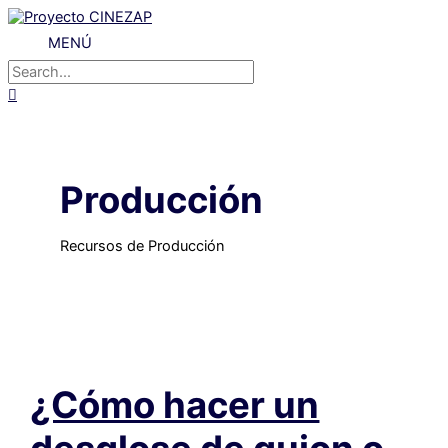
Ir
al
MENÚ
MENÚ
contenido
Buscar
por:
Buscar
Producción
Recursos de Producción
¿Cómo hacer un