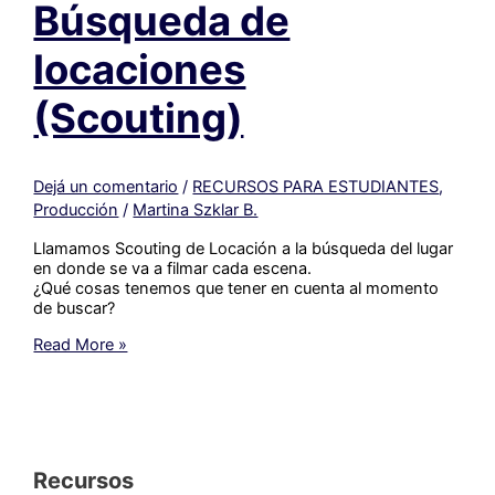
Búsqueda de
“desglose
de
producción”?
locaciones
(Scouting)
Dejá un comentario
/
RECURSOS PARA ESTUDIANTES
,
Producción
/
Martina Szklar B.
Llamamos Scouting de Locación a la búsqueda del lugar
en donde se va a filmar cada escena.
¿Qué cosas tenemos que tener en cuenta al momento
de buscar?
Búsqueda
Read More »
de
locaciones
(Scouting)
Recursos