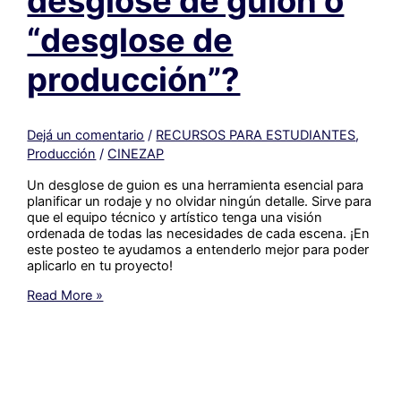
desglose de guion o
“desglose de
producción”?
Dejá un comentario
/
RECURSOS PARA ESTUDIANTES
,
Producción
/
CINEZAP
Un desglose de guion es una herramienta esencial para
planificar un rodaje y no olvidar ningún detalle. Sirve para
que el equipo técnico y artístico tenga una visión
ordenada de todas las necesidades de cada escena. ¡En
este posteo te ayudamos a entenderlo mejor para poder
aplicarlo en tu proyecto!
¿Cómo
Read More »
hacer
un
desglose
de
guion
o