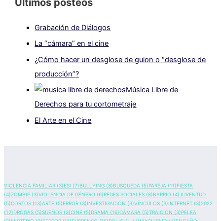
Últimos posteos
Grabación de Diálogos
La “cámara” en el cine
¿Cómo hacer un desglose de guion o “desglose de
producción”?
Música Libre de
Derechos para tu cortometraje
El Arte en el Cine
VIOLENCIA FAMILIAR
(3)
ESI
(7)
BULLYING
(8)
BUSQUEDA
(5)
PAREJA
(11)
FIESTA
(4)
ZOMBIE
(3)
VIOLENCIA DE GÉNERO
(6)
REDES SOCIALES
(8)
BARRIO
(4)
JUVENTUD
(5)
CORTOS
(13)
ARTE
(5)
ERROR
(3)
INVESTIGACIÓN
(3)
VÍNCULOS
(3)
INTERNET
(3)
2022
(12)
DROGAS
(5)
SUEÑOS
(3)
CINE
(5)
DRAMA
(16)
CÁMARA
(5)
TRAICIÓN
(3)
PELEA