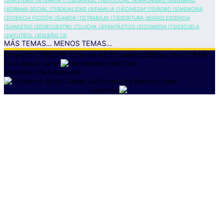
(3)
MISTERIO
(9)
TERROR
(11)
SUSPENSO
(16)
POLICIAL
(4)
MACHISMO
(4)
ENGAÑO
(4)
DRAMA SOCIAL
(7)
SEXUALIDAD
(3)
FAMILIA
(14)
CINEZAP
(15)
ROBO
(5)
MEMORIA
(3)
CIENCIA FICCIÓN
(5)
AMOR
(12)
TRABAJO
(7)
ESCRITURA
(6)
ADOLESCENCIA
(5)
AMISTAD
(20)
SECUESTRO
(7)
LUCHA
(4)
FANTÁSTICO
(5)
COMEDIA
(13)
ESCUELA
(24)
FUTBOL
(4)
SUEÑO
(3)
MÁS TEMAS...
MENOS TEMAS...
Proyecto CINEZAP. Cine en las Escuelas públicas
de la CABA
Con apoyo de la
Ministerio de Educación
Licencia