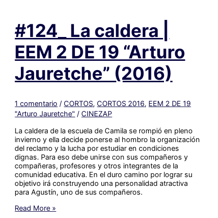
DE
13
#124_ La caldera |
“América”
(2016)
EEM 2 DE 19 “Arturo
Jauretche” (2016)
1 comentario
/
CORTOS
,
CORTOS 2016
,
EEM 2 DE 19
"Arturo Jauretche"
/
CINEZAP
La caldera de la escuela de Camila se rompió en pleno
invierno y ella decide ponerse al hombro la organización
del reclamo y la lucha por estudiar en condiciones
dignas. Para eso debe unirse con sus compañeros y
compañeras, profesores y otros integrantes de la
comunidad educativa. En el duro camino por lograr su
objetivo irá construyendo una personalidad atractiva
para Agustín, uno de sus compañeros.
#124_
Read More »
La