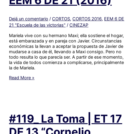
EEM 6 DE 21 (2016)
Dejá un comentario
/
CORTOS
,
CORTOS 2016
,
EEM 6 DE
21 "Escuela de las victorias"
/
CINEZAP
Mariela vive con su hermano Maxi; ella sostiene el hogar,
está embarazada y en pareja con Javier. Circunstancias
económicas la llevan a aceptar la propuesta de Javier de
mudarse a casa de él, llevando a Maxi consigo. Pero no
todo resulta lo que parecía ser. A partir de ese momento,
la vida de todos comienza a complicarse, principalmente
la de Mariela.
#118_
Read More »
#Ni
Uno
Más
|
EEM
6
#119_ La Toma | ET 17
DE
21
(2016)
DE 13 “Cornelio