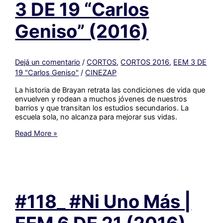
3 DE 19 “Carlos
Geniso” (2016)
Dejá un comentario
/
CORTOS
,
CORTOS 2016
,
EEM 3 DE
19 "Carlos Geniso"
/
CINEZAP
La historia de Brayan retrata las condiciones de vida que
envuelven y rodean a muchos jóvenes de nuestros
barrios y que transitan los estudios secundarios. La
escuela sola, no alcanza para mejorar sus vidas.
#117_
Read More »
El
Brayan
|
EEM
3
DE
#118_ #Ni Uno Más |
19
“Carlos
Geniso”
(2016)