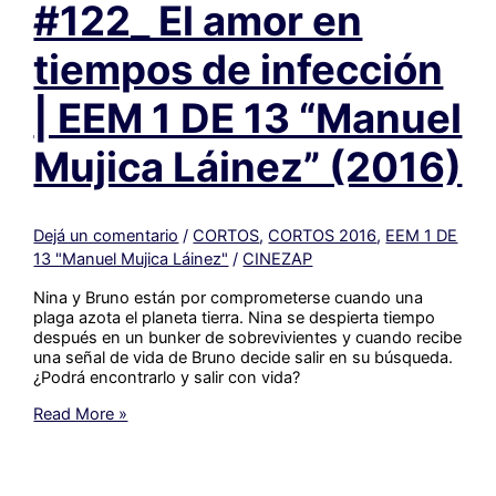
#122_ El amor en
DE
20
“Biblioteca
tiempos de infección
del
Congreso
| EEM 1 DE 13 “Manuel
de
la
Nación”
Mujica Láinez” (2016)
(2016)
Dejá un comentario
/
CORTOS
,
CORTOS 2016
,
EEM 1 DE
13 "Manuel Mujica Láinez"
/
CINEZAP
Nina y Bruno están por comprometerse cuando una
plaga azota el planeta tierra. Nina se despierta tiempo
después en un bunker de sobrevivientes y cuando recibe
una señal de vida de Bruno decide salir en su búsqueda.
¿Podrá encontrarlo y salir con vida?
#122_
Read More »
El
amor
en
tiempos