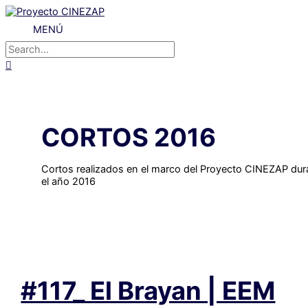
Ir
al
MENÚ
MENÚ
contenido
Buscar
por:
Buscar
CORTOS 2016
Cortos realizados en el marco del Proyecto CINEZAP dur
el año 2016
#117_ El Brayan | EEM