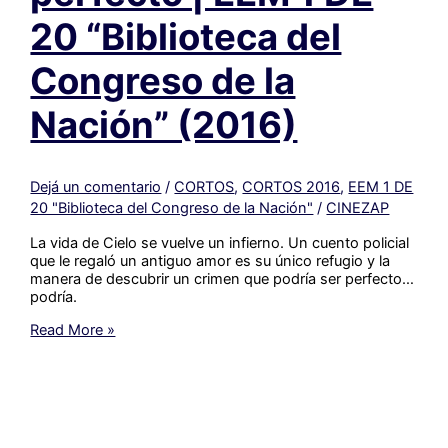
20 “Biblioteca del
Congreso de la
Nación” (2016)
Dejá un comentario
/
CORTOS
,
CORTOS 2016
,
EEM 1 DE
20 "Biblioteca del Congreso de la Nación"
/
CINEZAP
La vida de Cielo se vuelve un infierno. Un cuento policial
que le regaló un antiguo amor es su único refugio y la
manera de descubrir un crimen que podría ser perfecto…
podría.
#121_
Read More »
El
crimen
perfecto
|
EEM
1