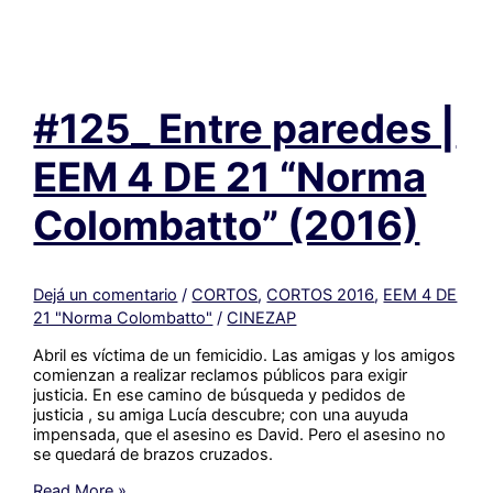
caldera
|
EEM
2
DE
#125_ Entre paredes |
19
“Arturo
Jauretche”
EEM 4 DE 21 “Norma
(2016)
Colombatto” (2016)
Dejá un comentario
/
CORTOS
,
CORTOS 2016
,
EEM 4 DE
21 "Norma Colombatto"
/
CINEZAP
Abril es víctima de un femicidio. Las amigas y los amigos
comienzan a realizar reclamos públicos para exigir
justicia. En ese camino de búsqueda y pedidos de
justicia , su amiga Lucía descubre; con una auyuda
impensada, que el asesino es David. Pero el asesino no
se quedará de brazos cruzados.
#125_
Read More »