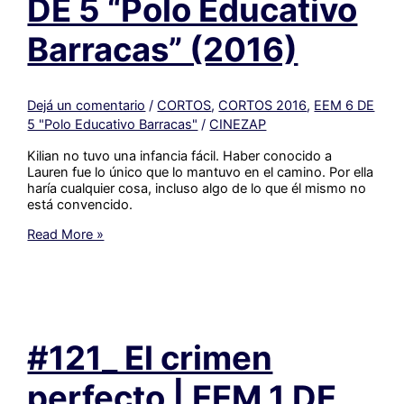
DE 5 “Polo Educativo
(2016)
Barracas” (2016)
Dejá un comentario
/
CORTOS
,
CORTOS 2016
,
EEM 6 DE
5 "Polo Educativo Barracas"
/
CINEZAP
Kilian no tuvo una infancia fácil. Haber conocido a
Lauren fue lo único que lo mantuvo en el camino. Por ella
haría cualquier cosa, incluso algo de lo que él mismo no
está convencido.
#120_
Read More »
Lazos
|
EEM
6
DE
5
#121_ El crimen
“Polo
Educativo
Barracas”
perfecto | EEM 1 DE
(2016)