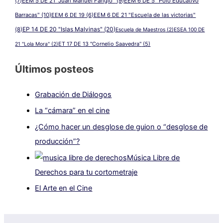
(7)
EEM 5 DE 21 "Juan Manuel Fangio"
(9)
EEM 6 DE 5 "Polo Educativo
Barracas"
(10)
EEM 6 DE 19
(6)
EEM 6 DE 21 "Escuela de las victorias"
EP 14 DE 20 "Islas Malvinas"
(20)
(8)
Escuela de Maestros
(2)
ESEA 100 DE
ET 17 DE 13 "Cornelio Saavedra"
(5)
21 "Lola Mora"
(2)
Últimos posteos
Grabación de Diálogos
La “cámara” en el cine
¿Cómo hacer un desglose de guion o “desglose de
producción”?
Música Libre de
Derechos para tu cortometraje
El Arte en el Cine