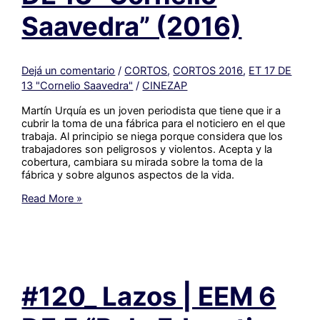
Saavedra” (2016)
Dejá un comentario
/
CORTOS
,
CORTOS 2016
,
ET 17 DE
13 "Cornelio Saavedra"
/
CINEZAP
Martín Urquía es un joven periodista que tiene que ir a
cubrir la toma de una fábrica para el noticiero en el que
trabaja. Al principio se niega porque considera que los
trabajadores son peligrosos y violentos. Acepta y la
cobertura, cambiara su mirada sobre la toma de la
fábrica y sobre algunos aspectos de la vida.
#119_
Read More »
La
Toma
|
ET
17
DE
#120_ Lazos | EEM 6
13
“Cornelio
Saavedra”