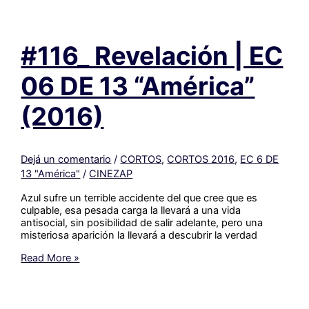
EEM
1
DE
#116_ Revelación | EC
13
“Manuel
Mujica
06 DE 13 “América”
Láinez”
(2016)
(2016)
Dejá un comentario
/
CORTOS
,
CORTOS 2016
,
EC 6 DE
13 "América"
/
CINEZAP
Azul sufre un terrible accidente del que cree que es
culpable, esa pesada carga la llevará a una vida
antisocial, sin posibilidad de salir adelante, pero una
misteriosa aparición la llevará a descubrir la verdad
#116_
Read More »
Revelación
|
EC
06