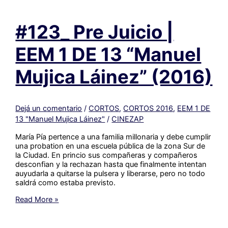
de
infección
#123_ Pre Juicio |
|
EEM
1
EEM 1 DE 13 “Manuel
DE
13
Mujica Láinez” (2016)
“Manuel
Mujica
Láinez”
(2016)
Dejá un comentario
/
CORTOS
,
CORTOS 2016
,
EEM 1 DE
13 "Manuel Mujica Láinez"
/
CINEZAP
María Pía pertence a una familia millonaria y debe cumplir
una probation en una escuela pública de la zona Sur de
la Ciudad. En princio sus compañeras y compañeros
desconfian y la rechazan hasta que finalmente intentan
auyudarla a quitarse la pulsera y liberarse, pero no todo
saldrá como estaba previsto.
#123_
Read More »
Pre
Juicio
|