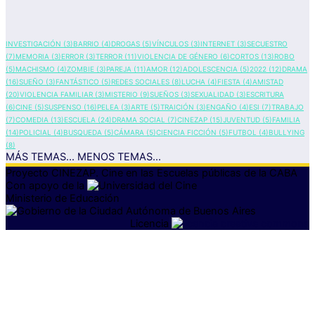
INVESTIGACIÓN
(3)
BARRIO
(4)
DROGAS
(5)
VÍNCULOS
(3)
INTERNET
(3)
SECUESTRO
(7)
MEMORIA
(3)
ERROR
(3)
TERROR
(11)
VIOLENCIA DE GÉNERO
(6)
CORTOS
(13)
ROBO
(5)
MACHISMO
(4)
ZOMBIE
(3)
PAREJA
(11)
AMOR
(12)
ADOLESCENCIA
(5)
2022
(12)
DRAMA
(16)
SUEÑO
(3)
FANTÁSTICO
(5)
REDES SOCIALES
(8)
LUCHA
(4)
FIESTA
(4)
AMISTAD
(20)
VIOLENCIA FAMILIAR
(3)
MISTERIO
(9)
SUEÑOS
(3)
SEXUALIDAD
(3)
ESCRITURA
(6)
CINE
(5)
SUSPENSO
(16)
PELEA
(3)
ARTE
(5)
TRAICIÓN
(3)
ENGAÑO
(4)
ESI
(7)
TRABAJO
(7)
COMEDIA
(13)
ESCUELA
(24)
DRAMA SOCIAL
(7)
CINEZAP
(15)
JUVENTUD
(5)
FAMILIA
(14)
POLICIAL
(4)
BUSQUEDA
(5)
CÁMARA
(5)
CIENCIA FICCIÓN
(5)
FUTBOL
(4)
BULLYING
(8)
MÁS TEMAS...
MENOS TEMAS...
Proyecto CINEZAP. Cine en las Escuelas públicas
de la CABA
Con apoyo de la
Ministerio de Educación
Licencia