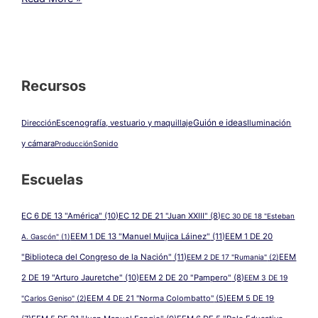
Entre
paredes
|
EEM
4
DE
Recursos
21
“Norma
Colombatto”
Guión e ideas
Dirección
Escenografía, vestuario y maquillaje
Iluminación
(2016)
y cámara
Producción
Sonido
Escuelas
EC 6 DE 13 "América"
(10)
EC 12 DE 21 "Juan XXIII"
(8)
EC 30 DE 18 "Esteban
EEM 1 DE 13 "Manuel Mujica Láinez"
(11)
EEM 1 DE 20
A. Gascón"
(1)
"Biblioteca del Congreso de la Nación"
(11)
EEM
EEM 2 DE 17 "Rumania"
(2)
2 DE 19 "Arturo Jauretche"
(10)
EEM 2 DE 20 "Pampero"
(8)
EEM 3 DE 19
EEM 4 DE 21 "Norma Colombatto"
(5)
EEM 5 DE 19
"Carlos Geniso"
(2)