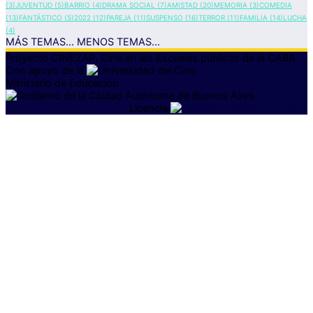
(3)
JUVENTUD
(5)
BARRIO
(4)
DRAMA SOCIAL
(7)
AMISTAD
(20)
MEMORIA
(3)
COMEDIA
(13)
FANTÁSTICO
(5)
2022
(12)
PAREJA
(11)
SUSPENSO
(16)
TERROR
(11)
FAMILIA
(14)
LUCHA
(4)
MÁS TEMAS...
MENOS TEMAS...
Proyecto CINEZAP. Cine en las Escuelas públicas
de la CABA
Con apoyo de la
Ministerio de Educación
Licencia