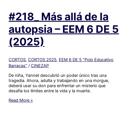
guion
o
#218_ Más allá de la
“desglose
de
producción”?
autopsia – EEM 6 DE 5
(2025)
CORTOS
,
CORTOS 2025
,
EEM 6 DE 5 "Polo Educativo
Barracas"
/
CINEZAP
De niña, Yannet descubrió un poder único tras una
tragedia. Ahora, adulta y trabajando en una morgue,
deberá usar su don para enfrentar un misterio que
desafía los límites entre la vida y la muerte.
#218_
Read More »
Más
allá
de
la
autopsia