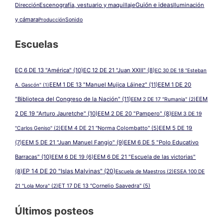
Guión e ideas
Dirección
Escenografía, vestuario y maquillaje
Iluminación
y cámara
Producción
Sonido
Escuelas
EC 6 DE 13 "América"
(10)
EC 12 DE 21 "Juan XXIII"
(8)
EC 30 DE 18 "Esteban
EEM 1 DE 13 "Manuel Mujica Láinez"
(11)
EEM 1 DE 20
A. Gascón"
(1)
"Biblioteca del Congreso de la Nación"
(11)
EEM
EEM 2 DE 17 "Rumania"
(2)
2 DE 19 "Arturo Jauretche"
(10)
EEM 2 DE 20 "Pampero"
(8)
EEM 3 DE 19
EEM 4 DE 21 "Norma Colombatto"
(5)
EEM 5 DE 19
"Carlos Geniso"
(2)
(7)
EEM 5 DE 21 "Juan Manuel Fangio"
(9)
EEM 6 DE 5 "Polo Educativo
Barracas"
(10)
EEM 6 DE 19
(6)
EEM 6 DE 21 "Escuela de las victorias"
EP 14 DE 20 "Islas Malvinas"
(20)
(8)
Escuela de Maestros
(2)
ESEA 100 DE
ET 17 DE 13 "Cornelio Saavedra"
(5)
21 "Lola Mora"
(2)
Últimos posteos