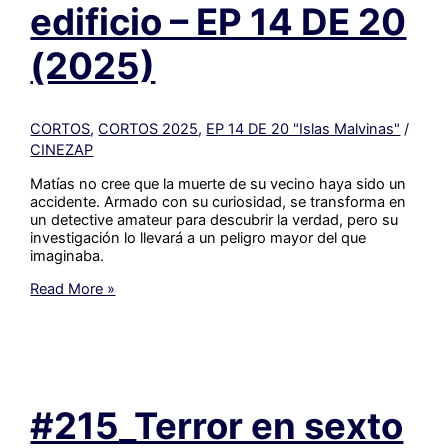
edificio – EP 14 DE 20
(2025)
CORTOS
,
CORTOS 2025
,
EP 14 DE 20 "Islas Malvinas"
/
CINEZAP
Matías no cree que la muerte de su vecino haya sido un
accidente. Armado con su curiosidad, se transforma en
un detective amateur para descubrir la verdad, pero su
investigación lo llevará a un peligro mayor del que
imaginaba.
#214_
Read More »
El
misterio
del
edificio
–
EP
#215_Terror en sexto
14
DE