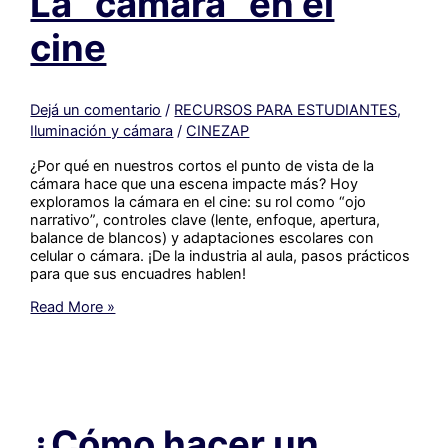
La “cámara” en el
cine
Dejá un comentario
/
RECURSOS PARA ESTUDIANTES
,
Iluminación y cámara
/
CINEZAP
¿Por qué en nuestros cortos el punto de vista de la
cámara hace que una escena impacte más? Hoy
exploramos la cámara en el cine: su rol como “ojo
narrativo”, controles clave (lente, enfoque, apertura,
balance de blancos) y adaptaciones escolares con
celular o cámara. ¡De la industria al aula, pasos prácticos
para que sus encuadres hablen!
La
Read More »
“cámara”
en
el
cine
¿Cómo hacer un