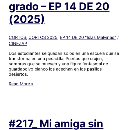
20
grado – EP 14 DE 20
(2025)
(2025)
CORTOS
,
CORTOS 2025
,
EP 14 DE 20 "Islas Malvinas"
/
CINEZAP
Dos estudiantes se quedan solos en una escuela que se
transforma en una pesadilla. Puertas que crujen,
sombras que se mueven y una figura fantasmal de
guardapolvo blanco los acechan en los pasillos
desiertos.
#215_Terror
Read More »
en
sexto
grado
–
EP
14
#217_ Mi amiga sin
DE
20