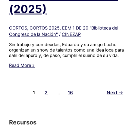
(2025)
CORTOS
,
CORTOS 2025
,
EEM 1 DE 20 "Biblioteca del
Congreso de la Nación"
/
CINEZAP
Sin trabajo y con deudas, Eduardo y su amigo Lucho
organizan un show de talentos como una idea loca para
salir del apuro y, de paso, cumplir el sueño de su vida.
#219_
Read More »
Lugano
Got
Talent
–
EEM
1
2
…
16
Next
→
1
DE
20
(2025)
Recursos