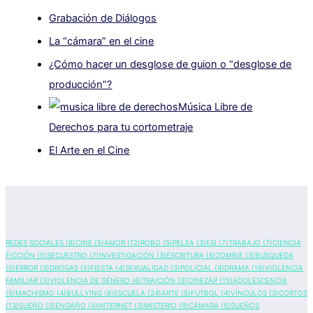
Grabación de Diálogos
La “cámara” en el cine
¿Cómo hacer un desglose de guion o “desglose de
producción”?
Música Libre de
Derechos para tu cortometraje
El Arte en el Cine
REDES SOCIALES
(8)
CINE
(5)
AMOR
(12)
ROBO
(5)
PELEA
(3)
ESI
(7)
TRABAJO
(7)
CIENCIA
FICCIÓN
(5)
SECUESTRO
(7)
INVESTIGACIÓN
(3)
ESCRITURA
(6)
ZOMBIE
(3)
BUSQUEDA
(5)
ERROR
(3)
DROGAS
(5)
FIESTA
(4)
SEXUALIDAD
(3)
POLICIAL
(4)
DRAMA
(16)
VIOLENCIA
FAMILIAR
(3)
VIOLENCIA DE GÉNERO
(6)
TRAICIÓN
(3)
CINEZAP
(15)
ADOLESCENCIA
(5)
MACHISMO
(4)
BULLYING
(8)
ESCUELA
(24)
ARTE
(5)
FUTBOL
(4)
VÍNCULOS
(3)
CORTOS
(13)
SUEÑO
(3)
ENGAÑO
(4)
INTERNET
(3)
MISTERIO
(9)
CÁMARA
(5)
SUEÑOS