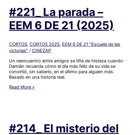
–
#221_ La parada –
EEM
6
DE
EEM 6 DE 21 (2025)
5
(2025)
CORTOS
,
CORTOS 2025
,
EEM 6 DE 21 "Escuela de las
victorias"
/
CINEZAP
Un reencuentro entre amigos se tiñe de tristeza cuando
Damián recuerda cómo el día más feliz de su vida se
convirtió, sin saberlo, en el último para alguien más.
Basado en una historia real.
#221_
Read More »
La
parada
–
EEM
6
DE
#214_ El misterio del
21
(2025)