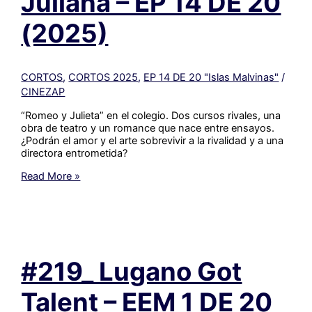
Juliana – EP 14 DE 20
(2025)
(2025)
CORTOS
,
CORTOS 2025
,
EP 14 DE 20 "Islas Malvinas"
/
CINEZAP
“Romeo y Julieta” en el colegio. Dos cursos rivales, una
obra de teatro y un romance que nace entre ensayos.
¿Podrán el amor y el arte sobrevivir a la rivalidad y a una
directora entrometida?
#216_
Read More »
Roman
y
Juliana
–
EP
14
#219_ Lugano Got
DE
20
(2025)
Talent – EEM 1 DE 20