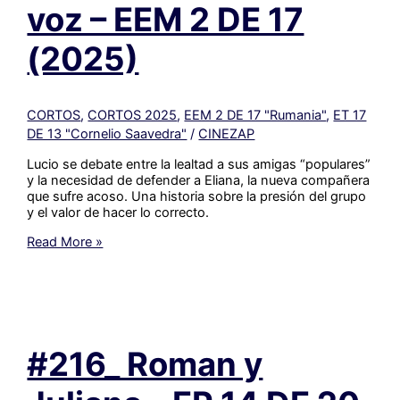
(2025)
voz – EEM 2 DE 17
(2025)
CORTOS
,
CORTOS 2025
,
EEM 2 DE 17 "Rumania"
,
ET 17
DE 13 "Cornelio Saavedra"
/
CINEZAP
Lucio se debate entre la lealtad a sus amigas “populares”
y la necesidad de defender a Eliana, la nueva compañera
que sufre acoso. Una historia sobre la presión del grupo
y el valor de hacer lo correcto.
#217_
Read More »
Mi
amiga
sin
voz
–
EEM
#216_ Roman y
2
DE
17