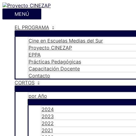
Ir
al
MENÚ
MENÚ
contenido
EL PROGRAMA
Cine en Escuelas Medias del Sur
Proyecto CINEZAP
EPPA
Prácticas Pedagógicas
Capacitación Docente
Contacto
CORTOS
por Año
2024
2023
2022
2021