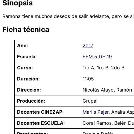
Sinopsis
Ramona tiene muchos deseos de salir adelante, pero se sie
Ficha técnica
Año:
2017
Escuela:
EEM 5 DE 19
Curso:
1ro A, 1ro B, 2do B
Duración:
11:05
Dirección:
Nicolás Alayo, Ramón T
Producción:
Grupal
Docentes CINEZAP:
Marlis Pajer
, Analía A
Docentes ESCUELA:
Coral Ramos, Belén Du
Practicantes:
Daniela Doffo