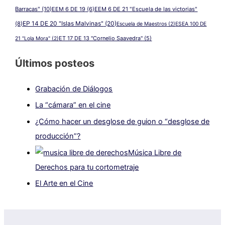
Barracas"
(10)
EEM 6 DE 19
(6)
EEM 6 DE 21 "Escuela de las victorias"
EP 14 DE 20 "Islas Malvinas"
(20)
(8)
Escuela de Maestros
(2)
ESEA 100 DE
ET 17 DE 13 "Cornelio Saavedra"
(5)
21 "Lola Mora"
(2)
Últimos posteos
Grabación de Diálogos
La “cámara” en el cine
¿Cómo hacer un desglose de guion o “desglose de
producción”?
Música Libre de
Derechos para tu cortometraje
El Arte en el Cine