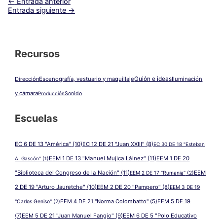
←
Entrada anterior
Entrada siguiente
→
Recursos
Guión e ideas
Dirección
Escenografía, vestuario y maquillaje
Iluminación
y cámara
Producción
Sonido
Escuelas
EC 6 DE 13 "América"
(10)
EC 12 DE 21 "Juan XXIII"
(8)
EC 30 DE 18 "Esteban
EEM 1 DE 13 "Manuel Mujica Láinez"
(11)
EEM 1 DE 20
A. Gascón"
(1)
"Biblioteca del Congreso de la Nación"
(11)
EEM
EEM 2 DE 17 "Rumania"
(2)
2 DE 19 "Arturo Jauretche"
(10)
EEM 2 DE 20 "Pampero"
(8)
EEM 3 DE 19
EEM 4 DE 21 "Norma Colombatto"
(5)
EEM 5 DE 19
"Carlos Geniso"
(2)
(7)
EEM 5 DE 21 "Juan Manuel Fangio"
(9)
EEM 6 DE 5 "Polo Educativo