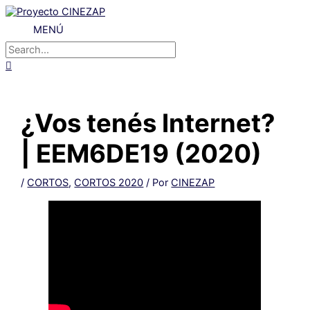
Ir
al
MENÚ
MENÚ
contenido
Buscar
por:
Buscar
¿Vos tenés Internet?
| EEM6DE19 (2020)
/
CORTOS
,
CORTOS 2020
/ Por
CINEZAP