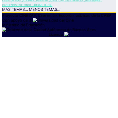
(3)
SECUESTRO
(7)
BARRIO
(4)
PELEA
(3)
POLICIAL
(4)
SUSPENSO
(16)
INTERNET
(3)
SUEÑOS
(3)
FUTBOL
(4)
FAMILIA
(14)
MÁS TEMAS...
MENOS TEMAS...
Proyecto CINEZAP. Cine en las Escuelas públicas
de la CABA
Con apoyo de la
Ministerio de Educación
Licencia