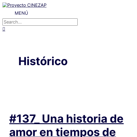
Ir
al
MENÚ
MENÚ
contenido
Buscar
por:
Buscar
Histórico
#137_ Una historia de
amor en tiempos de