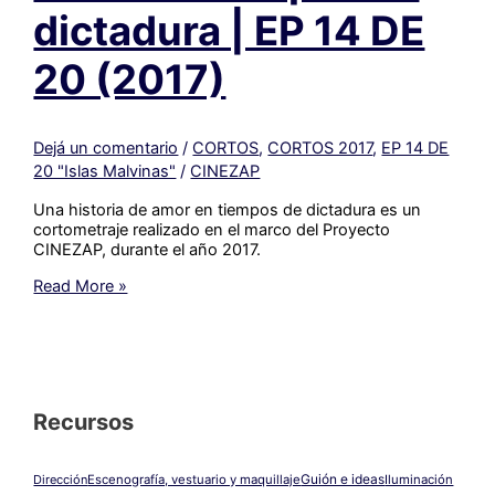
dictadura | EP 14 DE
20 (2017)
Dejá un comentario
/
CORTOS
,
CORTOS 2017
,
EP 14 DE
20 "Islas Malvinas"
/
CINEZAP
Una historia de amor en tiempos de dictadura es un
cortometraje realizado en el marco del Proyecto
CINEZAP, durante el año 2017.
#137_
Read More »
Una
historia
de
amor
en
tiempos
Recursos
de
dictadura
|
Guión e ideas
Dirección
Escenografía, vestuario y maquillaje
Iluminación
EP