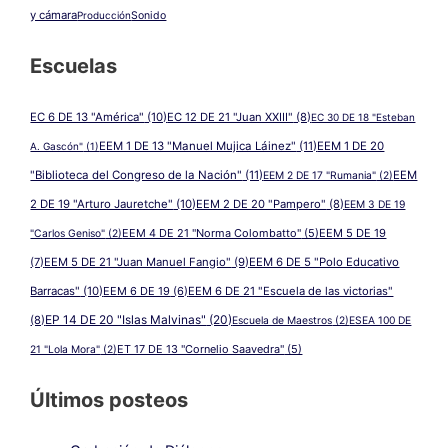
14
y cámara
Producción
Sonido
DE
20
(2017)
Escuelas
EC 6 DE 13 "América"
(10)
EC 12 DE 21 "Juan XXIII"
(8)
EC 30 DE 18 "Esteban
EEM 1 DE 13 "Manuel Mujica Láinez"
(11)
EEM 1 DE 20
A. Gascón"
(1)
"Biblioteca del Congreso de la Nación"
(11)
EEM
EEM 2 DE 17 "Rumania"
(2)
2 DE 19 "Arturo Jauretche"
(10)
EEM 2 DE 20 "Pampero"
(8)
EEM 3 DE 19
EEM 4 DE 21 "Norma Colombatto"
(5)
EEM 5 DE 19
"Carlos Geniso"
(2)
(7)
EEM 5 DE 21 "Juan Manuel Fangio"
(9)
EEM 6 DE 5 "Polo Educativo
Barracas"
(10)
EEM 6 DE 19
(6)
EEM 6 DE 21 "Escuela de las victorias"
EP 14 DE 20 "Islas Malvinas"
(20)
(8)
Escuela de Maestros
(2)
ESEA 100 DE
ET 17 DE 13 "Cornelio Saavedra"
(5)
21 "Lola Mora"
(2)
Últimos posteos