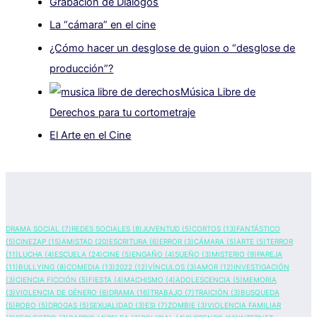
Grabación de Diálogos
La “cámara” en el cine
¿Cómo hacer un desglose de guion o “desglose de
producción”?
Música Libre de
Derechos para tu cortometraje
El Arte en el Cine
DRAMA SOCIAL
(7)
REDES SOCIALES
(8)
JUVENTUD
(5)
CORTOS
(13)
FANTÁSTICO
(5)
CINEZAP
(15)
AMISTAD
(20)
ESCRITURA
(6)
ERROR
(3)
CÁMARA
(5)
ARTE
(5)
TERROR
(11)
LUCHA
(4)
ESCUELA
(24)
CINE
(5)
ENGAÑO
(4)
SUEÑO
(3)
MISTERIO
(9)
PAREJA
(11)
BULLYING
(8)
COMEDIA
(13)
2022
(12)
VÍNCULOS
(3)
AMOR
(12)
INVESTIGACIÓN
(3)
CIENCIA FICCIÓN
(5)
FIESTA
(4)
MACHISMO
(4)
ADOLESCENCIA
(5)
MEMORIA
(3)
VIOLENCIA DE GÉNERO
(6)
DRAMA
(16)
TRABAJO
(7)
TRAICIÓN
(3)
BUSQUEDA
(5)
ROBO
(5)
DROGAS
(5)
SEXUALIDAD
(3)
ESI
(7)
ZOMBIE
(3)
VIOLENCIA FAMILIAR