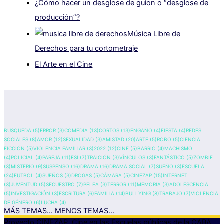
¿Cómo hacer un desglose de guion o “desglose de
producción”?
Música Libre de
Derechos para tu cortometraje
El Arte en el Cine
BUSQUEDA
(5)
ERROR
(3)
COMEDIA
(13)
CORTOS
(13)
ENGAÑO
(4)
FIESTA
(4)
REDES
SOCIALES
(8)
AMOR
(12)
SEXUALIDAD
(3)
AMISTAD
(20)
ARTE
(5)
ROBO
(5)
CIENCIA
FICCIÓN
(5)
VIOLENCIA FAMILIAR
(3)
2022
(12)
CINE
(5)
BARRIO
(4)
MACHISMO
(4)
POLICIAL
(4)
PAREJA
(11)
ESI
(7)
TRAICIÓN
(3)
VÍNCULOS
(3)
FANTÁSTICO
(5)
ZOMBIE
(3)
MISTERIO
(9)
SUSPENSO
(16)
DRAMA
(16)
DRAMA SOCIAL
(7)
SUEÑO
(3)
ESCUELA
(24)
FUTBOL
(4)
SUEÑOS
(3)
DROGAS
(5)
CÁMARA
(5)
CINEZAP
(15)
INTERNET
(3)
JUVENTUD
(5)
SECUESTRO
(7)
PELEA
(3)
TERROR
(11)
MEMORIA
(3)
ADOLESCENCIA
(5)
INVESTIGACIÓN
(3)
ESCRITURA
(6)
FAMILIA
(14)
BULLYING
(8)
TRABAJO
(7)
VIOLENCIA
DE GÉNERO
(6)
LUCHA
(4)
MÁS TEMAS...
MENOS TEMAS...
Proyecto CINEZAP. Cine en las Escuelas públicas
de la CABA