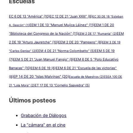
Escuelas
EC 6 DE 13 "América"
(10)
EC 12 DE 21 "Juan XXIII"
(8)
EC 30 DE 18 "Esteban
EEM 1 DE 13 "Manuel Mujica Láinez"
(11)
EEM 1 DE 20
A. Gascón"
(1)
"Biblioteca del Congreso de la Nación"
(11)
EEM
EEM 2 DE 17 "Rumania"
(2)
2 DE 19 "Arturo Jauretche"
(10)
EEM 2 DE 20 "Pampero"
(8)
EEM 3 DE 19
EEM 4 DE 21 "Norma Colombatto"
(5)
EEM 5 DE 19
"Carlos Geniso"
(2)
(7)
EEM 5 DE 21 "Juan Manuel Fangio"
(9)
EEM 6 DE 5 "Polo Educativo
Barracas"
(10)
EEM 6 DE 19
(6)
EEM 6 DE 21 "Escuela de las victorias"
EP 14 DE 20 "Islas Malvinas"
(20)
(8)
Escuela de Maestros
(2)
ESEA 100 DE
ET 17 DE 13 "Cornelio Saavedra"
(5)
21 "Lola Mora"
(2)
Últimos posteos
Grabación de Diálogos
La “cámara” en el cine