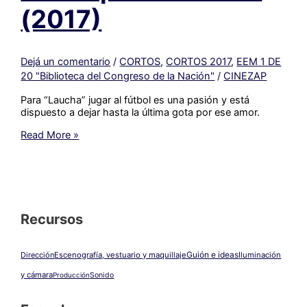
(2017)
Dejá un comentario
/
CORTOS
,
CORTOS 2017
,
EEM 1 DE
20 "Biblioteca del Congreso de la Nación"
/
CINEZAP
Para “Laucha” jugar al fútbol es una pasión y está
dispuesto a dejar hasta la última gota por ese amor.
#133_
Read More »
Por
amor
al
fútbol
|
EEM
Recursos
1
DE
20
Guión e ideas
Dirección
Escenografía, vestuario y maquillaje
Iluminación
(2017)
y cámara
Producción
Sonido