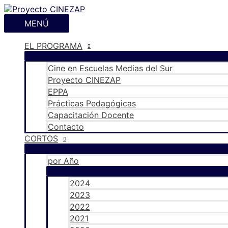
Ir
al
MENÚ
MENÚ
contenido
EL PROGRAMA
Cine en Escuelas Medias del Sur
Proyecto CINEZAP
EPPA
Prácticas Pedagógicas
Capacitación Docente
Contacto
CORTOS
por Año
2024
2023
2022
2021