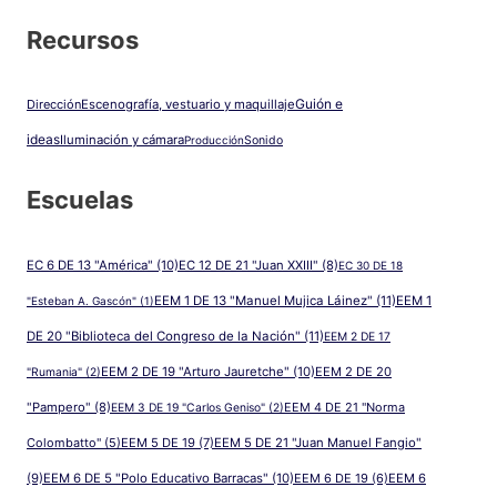
Recursos
Guión e
Dirección
Escenografía, vestuario y maquillaje
ideas
Iluminación y cámara
Producción
Sonido
Escuelas
EC 6 DE 13 "América"
(10)
EC 12 DE 21 "Juan XXIII"
(8)
EC 30 DE 18
EEM 1 DE 13 "Manuel Mujica Láinez"
(11)
EEM 1
"Esteban A. Gascón"
(1)
DE 20 "Biblioteca del Congreso de la Nación"
(11)
EEM 2 DE 17
EEM 2 DE 19 "Arturo Jauretche"
(10)
EEM 2 DE 20
"Rumania"
(2)
"Pampero"
(8)
EEM 4 DE 21 "Norma
EEM 3 DE 19 "Carlos Geniso"
(2)
Colombatto"
(5)
EEM 5 DE 19
(7)
EEM 5 DE 21 "Juan Manuel Fangio"
(9)
EEM 6 DE 5 "Polo Educativo Barracas"
(10)
EEM 6 DE 19
(6)
EEM 6