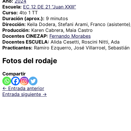
Año:
2024
Escuela:
EC 12 DE 21 “Juan XXIII”
Curso:
4to 1 TT
Duración (aprox.):
9 minutos
Dirección:
Keila Dodera, Stefani Arami, Franco (asistente)
Producción:
Karen Cabrera, Maia Castro
Docentes CINEZAP:
Fernando Morabes
Docentes ESCUELA:
Alida Cesetti, Roscini Nitti, Ada
Practicantes:
Ramiro Ezquerro, José Villarroel, Sebastián
Fotos del rodaje
Compartir
←
Entrada anterior
Entrada siguiente
→