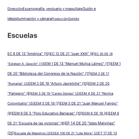
Guión e
Dirección
Escenografía, vestuario y maquillaje
ideas
Iluminación y cámara
Producción
Sonido
Escuelas
EC 6 DE 13 "América"
(10)
EC 12 DE 21 "Juan XXIII"
(8)
EC 30 DE 18
EEM 1 DE 13 "Manuel Mujica Láinez"
(11)
EEM 1
"Esteban A. Gascón"
(1)
DE 20 "Biblioteca del Congreso de la Nación"
(11)
EEM 2 DE 17
EEM 2 DE 19 "Arturo Jauretche"
(10)
EEM 2 DE 20
"Rumania"
(2)
"Pampero"
(8)
EEM 4 DE 21 "Norma
EEM 3 DE 19 "Carlos Geniso"
(2)
Colombatto"
(5)
EEM 5 DE 19
(7)
EEM 5 DE 21 "Juan Manuel Fangio"
(9)
EEM 6 DE 5 "Polo Educativo Barracas"
(10)
EEM 6 DE 19
(6)
EEM 6
EP 14 DE 20 "Islas Malvinas"
DE 21 "Escuela de las victorias"
(8)
(20)
ET 17 DE 13
Escuela de Maestros
(2)
ESEA 100 DE 21 "Lola Mora"
(2)