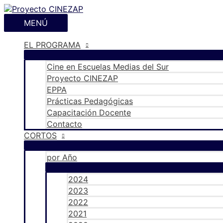
Ir
al
MENÚ
MENÚ
contenido
EL PROGRAMA
Cine en Escuelas Medias del Sur
Proyecto CINEZAP
EPPA
Prácticas Pedagógicas
Capacitación Docente
Contacto
CORTOS
por Año
2024
2023
2022
2021